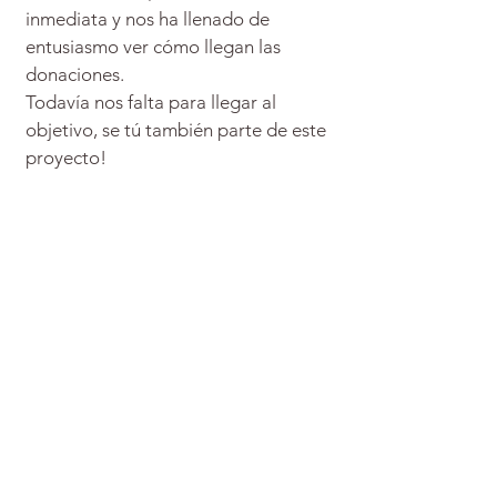
inmediata y nos ha llenado de
entusiasmo ver cómo llegan las
donaciones.
Todavía nos falta para llegar al
objetivo, se tú también parte de este
proyecto!
Apoya este proyecto en GoFundMe
Apóyanos de otros modos