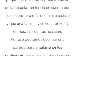
de la escuela. Teniendo en cuenta que
suelen enviar a más de un hijo a clase
y que una familia vive con aprox 2 €
diarios, las cuentas no salen.
Por eso queremos destinar una
partida para el
salario de los
profesores
, garantizar su sueldo y que
puedan continuar con las clases.
Entre los dos pabellones, habrá 5
maestros. Cada uno recibirá un
sueldo de 30000 CFA al mes durante
9 meses, un total de
1.350.000
CFA,
equivalente a 2076 € en total.