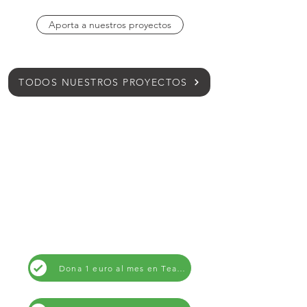
Aporta a nuestros proyectos
TODOS NUESTROS PROYECTOS
¿Por qué aportar?​
Con tu aportación económica aquí, allí se
adquieren los materiales. El resto es trabajo
voluntario de la comunidad: ponen la mano
de obra, la organización, el esfuerzo.​
Por este motivo es fundamental
recibir aportaciones económicas
Dona 1 euro al mes en Teaming