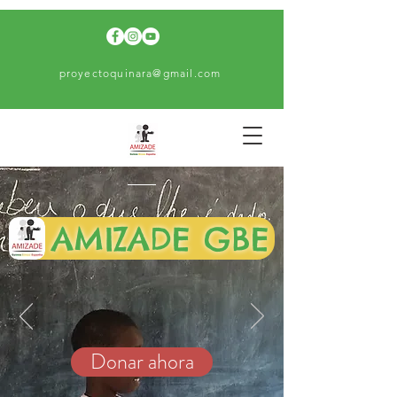
proyectoquinara@gmail.com
AMIZADE GBE
Donar ahora