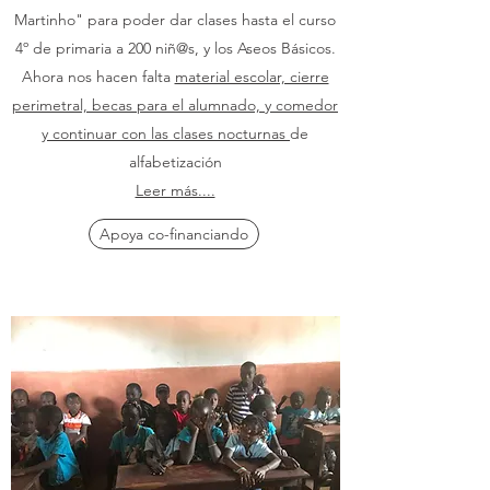
Martinho" para poder dar clases hasta el curso
4º de primaria a 200 niñ@s, y los Aseos Básicos.
Ahora nos hacen falta
material escolar, cierre
perimetral, becas para el alumnado, y comedor
y continuar con las clases nocturnas
de
alfabetización
Leer más....
Apoya co-financiando