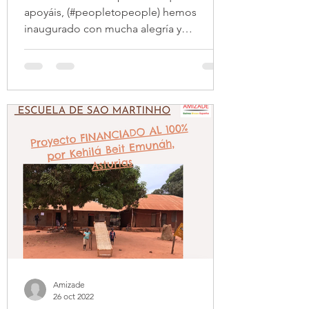
apoyáis, (#peopletopeople) hemos
inaugurado con mucha alegría y
participación el Segundo Pabellón en...
Amizade
26 oct 2022